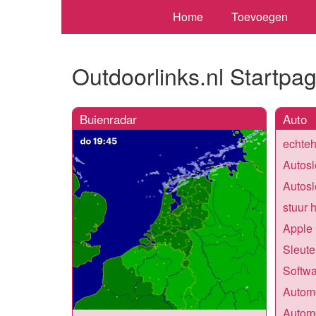
Home
Toevoegen
Outdoorlinks.nl Startpa
Buienradar
Auto
echte
Autosl
Autosl
stuur 
Apple
Sleute
Softwa
Automo
Automo