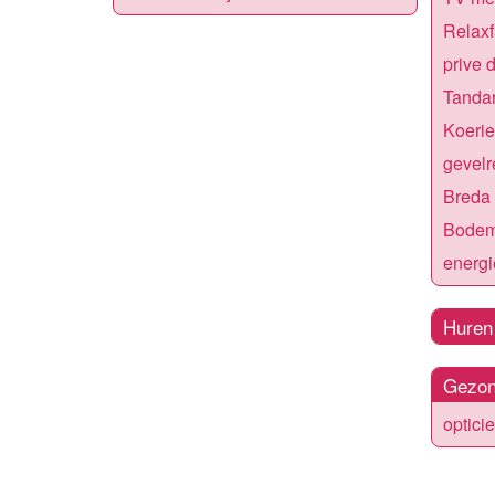
Relaxf
prive 
Tandar
Koerie
gevelr
Breda
Bodem
energi
Huren
Gezon
optici