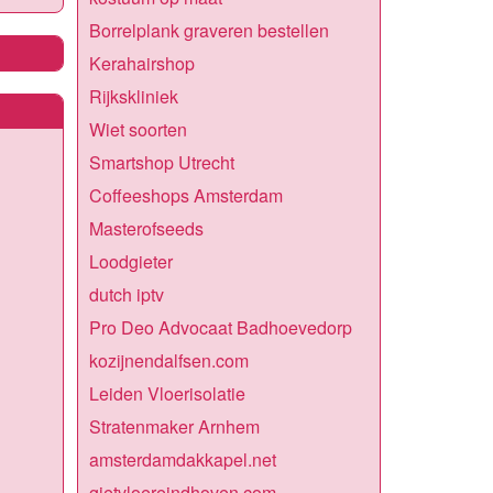
Borrelplank graveren bestellen
Kerahairshop
Rijkskliniek
Wiet soorten
Smartshop Utrecht
Coffeeshops Amsterdam
Masterofseeds
Loodgieter
dutch iptv
Pro Deo Advocaat Badhoevedorp
kozijnendalfsen.com
Leiden Vloerisolatie
Stratenmaker Arnhem
amsterdamdakkapel.net
gietvloereindhoven.com