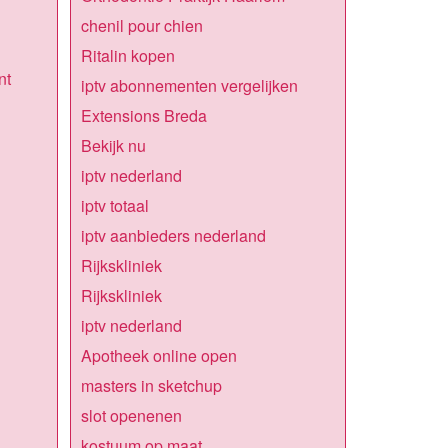
chenil pour chien
Ritalin kopen
nt
iptv abonnementen vergelijken
Extensions Breda
Bekijk nu
iptv nederland
iptv totaal
iptv aanbieders nederland
Rijkskliniek
Rijkskliniek
iptv nederland
Apotheek online open
masters in sketchup
slot openenen
kostuum op maat