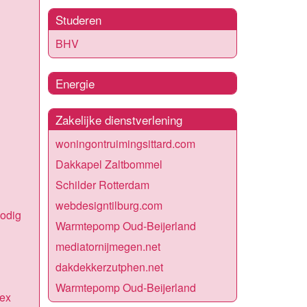
Studeren
BHV
Energie
Zakelijke dienstverlening
woningontruimingsittard.com
Dakkapel Zaltbommel
Schilder Rotterdam
webdesigntilburg.com
nodig
Warmtepomp Oud-Beijerland
mediatornijmegen.net
dakdekkerzutphen.net
Warmtepomp Oud-Beijerland
ex