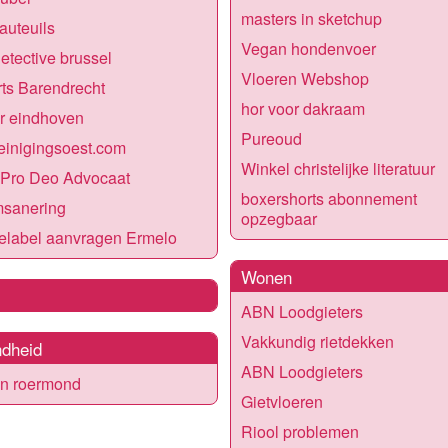
masters in sketchup
auteuils
Vegan hondenvoer
detective brussel
Vloeren Webshop
ts Barendrecht
hor voor dakraam
r eindhoven
Pureoud
einigingsoest.com
Winkel christelijke literatuur
 Pro Deo Advocaat
boxershorts abonnement
sanering
opzegbaar
elabel aanvragen Ermelo
Wonen
ABN Loodgieters
Vakkundig rietdekken
dheid
ABN Loodgieters
en roermond
Gietvloeren
Riool problemen