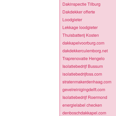
Dakinspectie Tilburg
Dakdekker offerte
Loodgieter
Lekkage loodgieter
Thuisbatterij Kosten
dakkapelvoorburg.com
dakdekkerculemborg.net
Traprenovatie Hengelo
Isolatiebedrijf Bussum
isolatiebedrijfoss.com
stratenmakerdenhaag.com
gevelreinigingdelft.com
Isolatiebedrijf Roermond
energielabel checken
denboschdakkapel.com