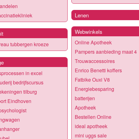
andelen
Lenen
ccinatiekliniek
Webwinkels
it
Online Apotheek
reau tubbergen kroeze
Pampers aanbieding maat 4
Trouwaccessoires
ge
Enrico Benetti koffers
fsprocessen in excel
Fatbike Ouxi V8
derij bedrijfscursus
Energiebesparing
keningen tilburg
batterijen
ort Eindhoven
Apotheek
psychologist
Bestellen Online
ngwagen
ideal apotheek
anhanger
mini uggs sale
ubel