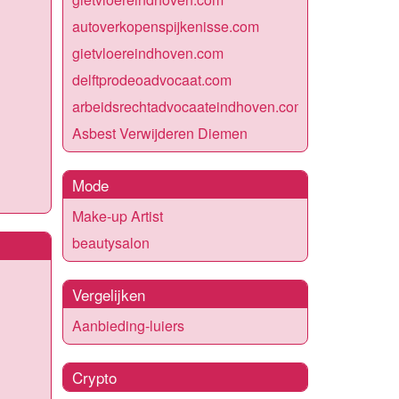
autoverkopenspijkenisse.com
gietvloereindhoven.com
delftprodeoadvocaat.com
arbeidsrechtadvocaateindhoven.com
Asbest Verwijderen Diemen
Mode
Make-up Artist
beautysalon
Vergelijken
Aanbieding-luiers
Crypto