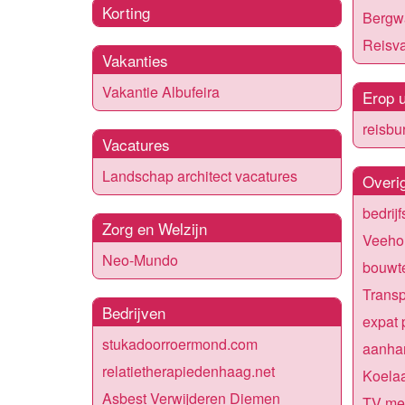
Korting
Bergw
Reisva
Vakanties
Vakantie Albufeira
Erop u
reisbu
Vacatures
Landschap architect vacatures
Overi
bedrij
Zorg en Welzijn
Veehou
Neo-Mundo
bouwte
Transp
Bedrijven
expat 
stukadoorroermond.com
aanha
relatietherapiedenhaag.net
Koela
Asbest Verwijderen Diemen
TV me