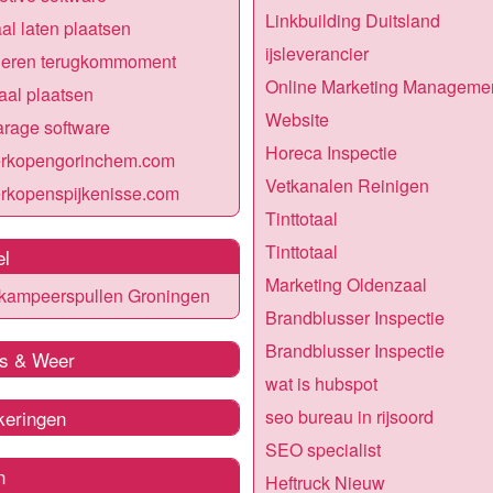
Linkbuilding Duitsland
al laten plaatsen
ijsleverancier
deren terugkommoment
Online Marketing Manageme
al plaatsen
Website
rage software
Horeca Inspectie
erkopengorinchem.com
Vetkanalen Reinigen
rkopenspijkenisse.com
Tinttotaal
Tinttotaal
el
Marketing Oldenzaal
 kampeerspullen Groningen
Brandblusser Inspectie
Brandblusser Inspectie
s & Weer
wat is hubspot
keringen
seo bureau in rijsoord
SEO specialist
n
Heftruck Nieuw