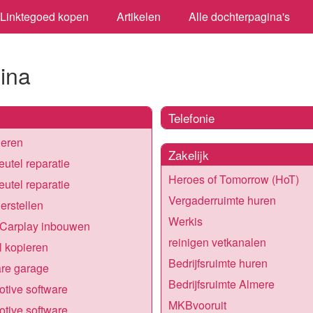
Linktegoed kopen
Artikelen
Alle dochterpagina's
gina
Telefonie
heren
Zakelijk
eutel reparatie
Heroes of Tomorrow (HoT)
eutel reparatie
Vergaderruimte huren
herstellen
Werkis
 Carplay inbouwen
reinigen vetkanalen
l kopieren
Bedrijfsruimte huren
re garage
Bedrijfsruimte Almere
tive software
MKBvooruit
tive software