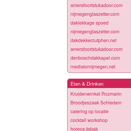
amersfoortstukadoor.com
nijmegenglaszetter.com
daklekkage spoed
nijmegenglaszetter.com
dakdekkerzutphen.net
amersfoortstukadoor.com
denboschdakkapel.com
mediatornijmegen.net
Eten & Drinken
Kruidenwinkel Rozmarin
Broodjeszaak Schiedam
catering op locatie
cocktail workshop
horeca ijsbak