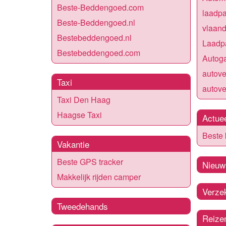
Beste-Beddengoed.com
laadpa
Beste-Beddengoed.nl
vlaan
Bestebeddengoed.nl
Laadpa
Bestebeddengoed.com
Autoga
autov
Taxi
autove
Taxi Den Haag
Haagse Taxi
Actue
Beste
Vakantie
Beste GPS tracker
Nieuw
Makkelijk rijden camper
Verze
Tweedehands
Reize